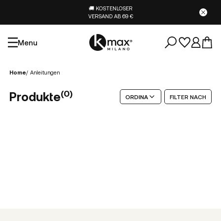
🚚 KOSTENLOSER
VERSAND AB 69 €
Menu
Home
/
Anleitungen
(
0
)
Produkte
ORDINA
FILTER NACH