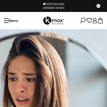
🚚 KOSTENLOSER
VERSAND AB 69 €
Menu