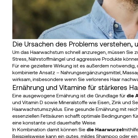
Die Ursachen des Problems verstehen,
Um das Haarwachstum schnell anzuregen, müssen Sie z
Stress, Nährstoffmängel und aggressive Produkte könn
Für eine gezieltere Wirkung ist es außerdem notwendig, de
kombinierte Ansatz – Nahrungsergänzungsmittel, Massag
wirksam, insbesondere wenn Sie verlorenes Haar nachw
Ernährung und Vitamine für stärkeres H
Eine ausgewogene Ernährung ist die Grundlage für
die 
und Vitamin D sowie Mineralstoffe wie Eisen, Zink und Se
Haarwachstumszyklus. Eine gesunde Ernährung mit reich
essenziellen Fettsäuren schafft optimale Bedingungen f
eine konstante und dauerhafte Weise.
In Kombination damit können Sie
die Haarwurzel
mithil
Beispielsweise kann ein gutes, mildes Shampoo oder ein