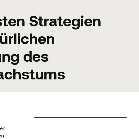
sten Strategien
ürlichen
ung des
achstums
ren
en