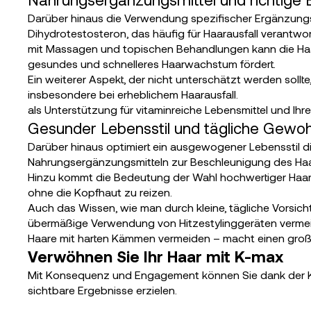
Darüber hinaus die Verwendung spezifischer Ergänzungsm
Dihydrotestosteron, das häufig für Haarausfall verantwo
mit Massagen und topischen Behandlungen kann die Haarw
gesundes und schnelleres Haarwachstum fördert.
Ein weiterer Aspekt, der nicht unterschätzt werden sollt
insbesondere bei erheblichem Haarausfall.
als Unterstützung für vitaminreiche Lebensmittel und Ih
Gesunder Lebensstil und tägliche Gewo
Darüber hinaus optimiert ein ausgewogener Lebensstil d
Nahrungsergänzungsmitteln zur Beschleunigung des H
Hinzu kommt die Bedeutung der Wahl hochwertiger Haarrei
ohne die Kopfhaut zu reizen.
Auch das Wissen, wie man durch kleine, tägliche Vors
übermäßige Verwendung von Hitzestylinggeräten vermei
Haare mit harten Kämmen vermeiden – macht einen groß
Verwöhnen Sie Ihr Haar mit K-max
Mit Konsequenz und Engagement können Sie dank der K
sichtbare Ergebnisse erzielen.