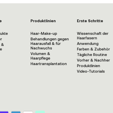
e
Produktlinien
Erste Schritte
dukte
Haar-Make-up
Wissenschaft der
Haarfasern
er
Behandlungen gegen
Haarausfall & für
Anwendung
n &
Nachwuchs
e
Farben & Zubehör
Volumen &
Tägliche Routine
Haarpflege
Vorher & Nachher
Haartransplantation
Produktlinien
Video-Tutorials