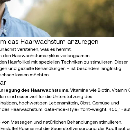
 um das Haarwachstum anzuregen
unächst verstehen, was es hemmt.
en den Haarwachstumszyklus verlangsamen.
n Haarfollikel mit speziellen Techniken zu stimulieren. Dieser
en und gezielte Behandlungen – ist besonders langfristig
achsen lassen möchten.
.
aar
Anregung des Haarwachstums
. Vitamine wie Biotin, Vitamin 
len sind essenziell für die Unterstützung des
haltigen, hochwertigen Lebensmitteln, Obst, Gemüse und
ür das Haarwachstum. data-mce-style="font-weight: 400;"> au
fe von Massagen und natürlichen Behandlungen stimulieren.
 Esslöffel Rosmarinöl die Sauerstoffversorgung der Kopfhaut 