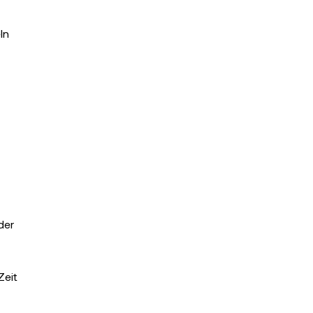
ln
der
Zeit