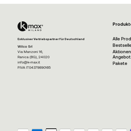
Produkt
Alle Pro
Exklusiver Vertriebspartner für Deutschland
Bestsell
Wilco Srl
Aktione
Via Manzoni 16,
Angebot
Ranica (BG), 24020
info@k-max.it
Pakete
P.IVA IT04379890165