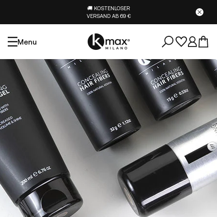
🚚 KOSTENLOSER
VERSAND AB 69 €
Menu