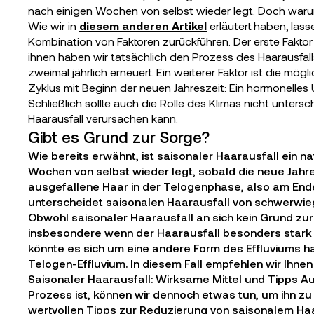
nach einigen Wochen von selbst wieder legt. Doch waru
Wie wir in
diesem anderen Artikel
erläutert haben, lass
Kombination von Faktoren zurückführen. Der erste Faktor 
ihnen haben wir tatsächlich den Prozess des Haarausfalls
zweimal jährlich erneuert. Ein weiterer Faktor ist die m
Zyklus mit Beginn der neuen Jahreszeit: Ein hormonelles
Schließlich sollte auch die Rolle des Klimas nicht unter
Haarausfall verursachen kann.
Gibt es Grund zur Sorge?
Wie bereits erwähnt, ist saisonaler Haarausfall ein n
Wochen von selbst wieder legt, sobald die neue Jahres
ausgefallene Haar in der Telogenphase, also am End
unterscheidet saisonalen Haarausfall von schwerwi
Obwohl saisonaler Haarausfall an sich kein Grund zur S
insbesondere wenn der Haarausfall besonders stark is
könnte es sich um eine andere Form des Effluviums h
Telogen-Effluvium. In diesem Fall empfehlen wir Ihnen
Saisonaler Haarausfall: Wirksame Mittel und Tipps Au
Prozess ist, können wir dennoch etwas tun, um ihn 
wertvollen Tipps zur Reduzierung von saisonalem H