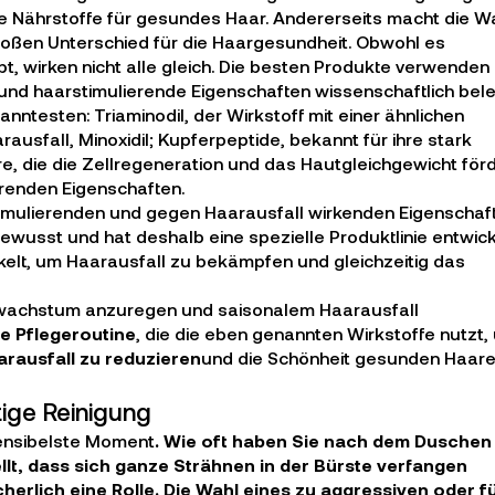
le Nährstoffe für gesundes Haar. Andererseits macht die W
roßen Unterschied für die Haargesundheit. Obwohl es
, wirken nicht alle gleich. Die besten Produkte verwenden
und haarstimulierende Eigenschaften wissenschaftlich bel
ntesten: Triaminodil, der Wirkstoff mit einer ähnlichen
usfall, Minoxidil; Kupferpeptide, bekannt für ihre stark
re, die die Zellregeneration und das Hautgleichgewicht förd
renden Eigenschaften.
timulierenden und gegen Haarausfall wirkenden Eigenschaf
bewusst und hat deshalb eine spezielle Produktlinie entwick
ickelt, um Haarausfall zu bekämpfen und gleichzeitig das
arwachstum anzuregen und saisonalem Haarausfall
de Pflegeroutine
, die die eben genannten Wirkstoffe nutzt,
rausfall zu reduzieren
und die Schönheit gesunden Haar
tige Reinigung
ensibelste Moment
. Wie oft haben Sie nach dem Duschen
lt, dass sich ganze Strähnen in der Bürste verfangen
herlich eine Rolle. Die Wahl eines zu aggressiven oder f