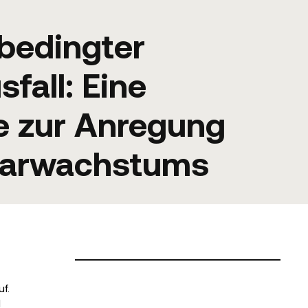
bedingter
fall: Eine
e zur Anregung
aarwachstums
uf.
l