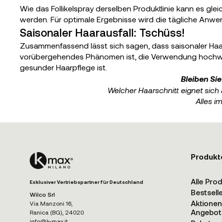
Wie das Follikelspray derselben Produktlinie kann es g
werden. Für optimale Ergebnisse wird die tägliche Anwe
Saisonaler Haarausfall: Tschüss!
Zusammenfassend lässt sich sagen, dass saisonaler Haarau
vorübergehendes Phänomen ist, die Verwendung hochwerti
gesunder Haarpflege ist.
Bleiben Si
Welcher Haarschnitt eignet sich
Alles i
Produkt
Alle Pro
Exklusiver Vertriebspartner für Deutschland
Bestsell
Wilco Srl
Aktione
Via Manzoni 16,
Angebot
Ranica (BG), 24020
info@k-max.it