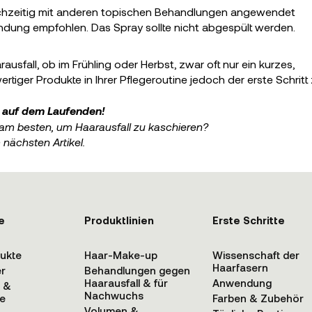
leichzeitig mit anderen topischen Behandlungen angewendet
ndung empfohlen. Das Spray sollte nicht abgespült werden.
sfall, ob im Frühling oder Herbst, zwar oft nur ein kurzes,
ger Produkte in Ihrer Pflegeroutine jedoch der erste Schritt
e auf dem Laufenden!
 am besten, um Haarausfall zu kaschieren?
m nächsten Artikel.
e
Produktlinien
Erste Schritte
dukte
Haar-Make-up
Wissenschaft der
Haarfasern
er
Behandlungen gegen
Haarausfall & für
Anwendung
n &
Nachwuchs
e
Farben & Zubehör
Volumen &