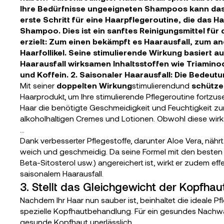
Ihre Bedürfnisse ungeeigneten Shampoos kann das
erste Schritt für eine Haarpflegeroutine, die das
Shampoo. Dies ist ein sanftes Reinigungsmittel für
erzielt: Zum einen bekämpft es Haarausfall, zum a
Haarfollikel. Seine stimulierende Wirkung basiert 
Haarausfall wirksamen Inhaltsstoffen wie Triaminod
und Koffein. 2. Saisonaler Haarausfall: Die Bedeut
Mit seiner
doppelten Wirkung
stimulierend
und
schütz
Haarprodukt, um Ihre stimulierende Pflegeroutine fortzuse
Haar die benötigte Geschmeidigkeit und Feuchtigkeit 
alkoholhaltigen Cremes und Lotionen. Obwohl diese wirks
...
Dank verbesserter Pflegestoffe, darunter Aloe Vera, näh
weich und geschmeidig. Da seine Formel mit den besten W
Beta-Sitosterol usw.) angereichert ist, wirkt er zudem eff
saisonalem Haarausfall.
3.
Stellt das Gleichgewicht der Kopfhau
Nachdem Ihr Haar nun sauber ist, beinhaltet die ideale
spezielle Kopfhautbehandlung. Für ein gesundes Nachwac
gesunde Kopfhaut unerlässlich.