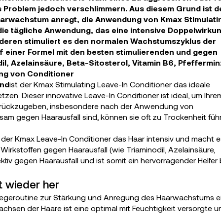
 Problem jedoch verschlimmern. Aus diesem Grund ist d
 Haarwachstum anregt, die Anwendung von Kmax Stimulati
 die tägliche Anwendung, das eine intensive Doppelwirku
nderen stimuliert es den normalen Wachstumszyklus der
auf einer Formel mit den besten stimulierenden und gegen
il, Azelainsäure, Beta-Sitosterol, Vitamin B6, Pfeffermi
ung von Conditioner
end
ist der Kmax Stimulating Leave-In Conditioner das ideale
tzen. Dieser innovative Leave-In Conditioner ist ideal, um Ihre
zurückzugeben, insbesondere nach der Anwendung von
am gegen Haarausfall sind, können sie oft zu Trockenheit füh
rt der Kmax Leave-In Conditioner das Haar intensiv und macht e
irkstoffen gegen Haarausfall (wie Triaminodil, Azelainsäure,
ektiv gegen Haarausfall und ist somit ein hervorragender Helfer 
t wieder her
 Pflegeroutine zur Stärkung und Anregung des Haarwachstums e
hsen der Haare ist eine optimal mit Feuchtigkeit versorgte u