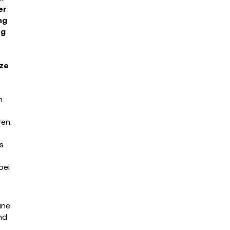
er
ng
ng
nze
m
ren.
s
bei
ine
nd