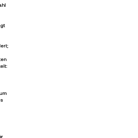
ahl
egt
ert;
ten
elt:
 um
es
ür