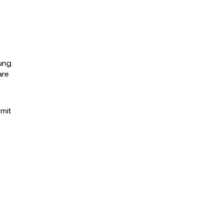
ung.
are
 mit