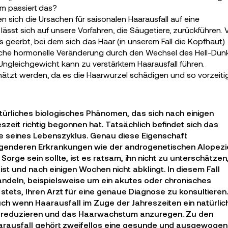
m passiert das?
en sich die Ursachen für saisonalen Haarausfall auf eine
lässt sich auf unsere Vorfahren, die Säugetiere, zurückführen. 
 geerbt, bei dem sich das Haar (in unserem Fall die Kopfhaut)
ögliche hormonelle Veränderung durch den Wechsel des Hell-Dun
 Ungleichgewicht kann zu verstärktem Haarausfall führen.
schätzt werden, da es die Haarwurzel schädigen und so vorzeit
atürliches biologisches Phänomen, das sich nach einigen
zeit richtig begonnen hat. Tatsächlich befindet sich das
e seines Lebenszyklus. Genau diese Eigenschaft
egenderen Erkrankungen wie der androgenetischen Alopezi
orge sein sollte, ist es ratsam, ihn nicht zu unterschätzen
t und nach einigen Wochen nicht abklingt. In diesem Fall
andeln, beispielsweise um ein akutes oder chronisches
 stets, Ihren Arzt für eine genaue Diagnose zu konsultieren.
ch wenn Haarausfall im Zuge der Jahreszeiten ein natürlic
zu reduzieren und das Haarwachstum anzuregen. Zu den
aarausfall gehört zweifellos eine gesunde und ausgewoge