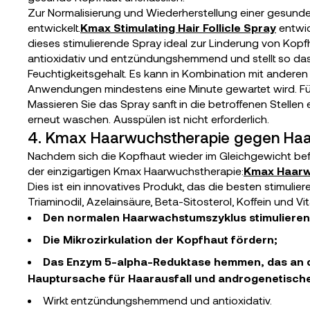
Zur Normalisierung und Wiederherstellung einer gesunde
entwickelt.
Kmax Stimulating Hair Follicle Spray
entwic
dieses stimulierende Spray ideal zur Linderung von Kop
antioxidativ und entzündungshemmend und stellt so das 
Feuchtigkeitsgehalt. Es kann in Kombination mit ande
Anwendungen mindestens eine Minute gewartet wird. Für 
Massieren Sie das Spray sanft in die betroffenen Stellen
erneut waschen. Ausspülen ist nicht erforderlich.
4. Kmax Haarwuchstherapie gegen Haa
Nachdem sich die Kopfhaut wieder im Gleichgewicht befin
der einzigartigen Kmax Haarwuchstherapie:
Kmax Haarw
Dies ist ein innovatives Produkt, das die besten stimuli
Triaminodil, Azelainsäure, Beta-Sitosterol, Koffein und Vi
Den normalen Haarwachstumszyklus stimulieren
Die Mikrozirkulation der Kopfhaut fördern;
Das Enzym 5-alpha-Reduktase hemmen, das an de
Hauptursache für Haarausfall und androgenetische
Wirkt entzündungshemmend und antioxidativ.