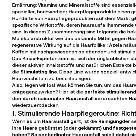
Ernährung: Vitamine und Mineralstoffe sind essenziel
spezieller, hochwertiger Haarpflegeprodukte einen g
Hunderte von Haarpflegeprodukten auf dem Markt gibt
spezifische Wirkstoffe, deren haarausfallhemmende 
sind. In diesem Zusammenhang sind folgende die bekan
Molekularstruktur wie das bekannte Mittel gegen Haara
regenerative Wirkung auf die Haarfollikel; Azelainsäu
Koffein mit nachgewiesenen belebenden und stimulie
Das Kmax-Expertenteam ist sich der unglaublichen s
dieser aktiven Inhaltsstoffe und natürlichen Extrakte 
die
Stimulating line
. Diese Linie wurde speziell entw
Haarwachstum zu beschleunigen.
Also, legen wir los! Was können Sie tun, um das Ha
entgegenzuwirken? Hier ist die
perfekte stimulieren
den durch saisonalen Haarausfall verursachten Haa
wiederzuentdecken.
1. Stimulierende Haarpflegeroutine: Rich
Wenn es um Haarausfall geht, ist die
Reinigung
der s
Ihre Haare gebürstet (oder gekämmt) und festgestel
haben? Saisonbedingter Haarausfall spielt dabei sic