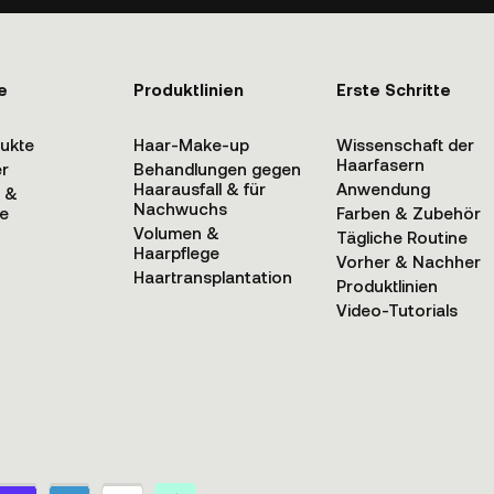
e
Produktlinien
Erste Schritte
dukte
Haar-Make-up
Wissenschaft der
Haarfasern
er
Behandlungen gegen
Haarausfall & für
Anwendung
n &
Nachwuchs
e
Farben & Zubehör
Volumen &
Tägliche Routine
Haarpflege
Vorher & Nachher
Haartransplantation
Produktlinien
Video-Tutorials