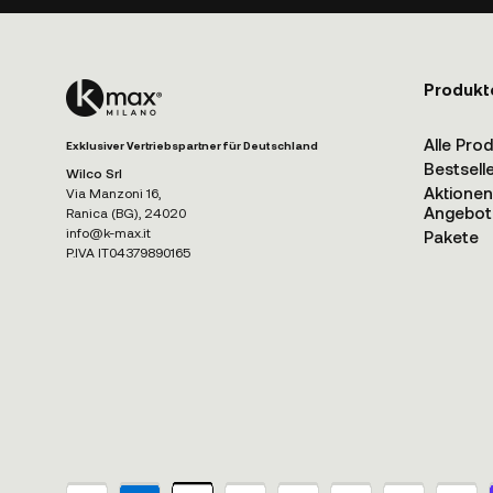
Produkt
Alle Pro
Exklusiver Vertriebspartner für Deutschland
Bestsell
Wilco Srl
Aktione
Via Manzoni 16,
Angebot
Ranica (BG), 24020
info@k-max.it
Pakete
P.IVA IT04379890165