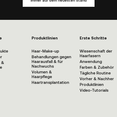
Immer auf dem neuesten Stand
e
Produktlinien
Erste Schritte
dukte
Haar-Make-up
Wissenschaft der
Haarfasern
er
Behandlungen gegen
Haarausfall & für
Anwendung
n &
Nachwuchs
e
Farben & Zubehör
Volumen &
Tägliche Routine
Haarpflege
Vorher & Nachher
Haartransplantation
Produktlinien
Video-Tutorials