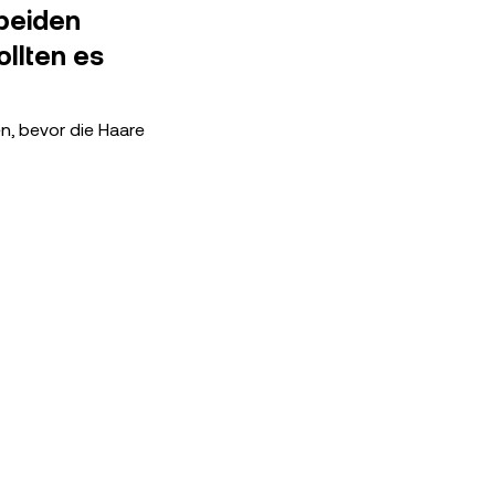
beiden
llten es
n, bevor die Haare