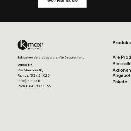
Wo? Hier ist sie
Produkt
Alle Pro
Exklusiver Vertriebspartner für Deutschland
Bestsell
Wilco Srl
Aktione
Via Manzoni 16,
Angebot
Ranica (BG), 24020
info@k-max.it
Pakete
P.IVA IT04379890165