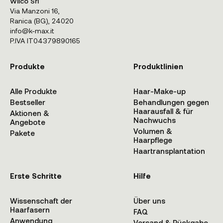
Wilco Srl
Via Manzoni 16,
Ranica (BG), 24020
info@k-max.it
P.IVA IT04379890165
Produkte
Produktlinien
Alle Produkte
Haar-Make-up
Bestseller
Behandlungen gegen
Haarausfall & für
Aktionen &
Nachwuchs
Angebote
Volumen &
Pakete
Haarpflege
Haartransplantation
Erste Schritte
Hilfe
Wissenschaft der
Über uns
Haarfasern
FAQ
Anwendung
Versand & Rückgabe