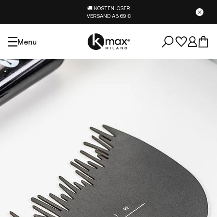
🚚 KOSTENLOSER
VERSAND AB 69 €
Menu