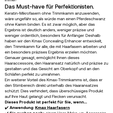
Das Must-have für Perfektionisten.
Keratin-Mikrofasern ohne Trimmkamm anzuwenden,
wäre ungefähr so, als würde man einen Pferdeschwanz
ohne Kamm binden. Es ist zwar möglich, aber das
Ergebnis ist deutlich anders, weniger präzise und
weniger ordentlich, besonders für Anfänger. Deshalb
haben wir den Kmax Concealing Enhancer entwickelt,
den Trimmkamm für alle, die mit Haarfasern arbeiten und
ein besonders präzises Ergebnis erzielen möchten.
Genauer gesagt, ermöglicht Ihnen dieses
Haaraccessoire, den Haaransatz natürlich und präzise zu
gestalten und das Gesicht am Oberkopf und an den
Schläfen perfekt zu umrahmen.
Ein weiterer Vorteil des Kmax-Trimmkamms ist, dass er
den Stirnbereich direkt unterhalb des Haaransatzes
schützt. Dies verhindert, dass überschüssiges Produkt
auf Ihre Haut gelangt und Flecken verursacht.
Dieses Produkt ist perfekt für Sie, wenn…
✔️
Anwendung
:
Kmax Haarfasern
✔️
Sie suchen nach:
: einem Haar-Make-up-Accessoire,