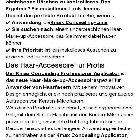
abstehende Härchen zu kontrollieren. Das
Ergebnis? Ein makelloser Look, immer.
Das ist das perfekte Produkt für Sie, wenn...
✔️
Anwendung
: die
Kmax Concealing-Linie
✔️
Sie suchen nach
: einem unzerbrechlichen Haar-
Make-up-Accessoire, das Sie immer dabei haben
können
✔️
Ihre Priorität ist
: ein makelloses Aussehen zu
erzielen und zu bewahren
Das Haar-Accessoire für Profis
Der Kmax Concealing Professional Applicator
ist
das
neue Haar-Make-up-Accessoire
speziell für
Anwender von Haarfasern
. Mit seinem innovativen
Design ermöglicht er ein noch präziseres und genaueres
Auftragen von Keratin-Mikrofasern.
Was dieses Produkt auszeichnet, ist sein ergonomischer
Griff, mit dem Sie die Flasche mit den Keratin-Mikrofasern
präziser in die gewünschte Richtung führen können.
Darüber hinaus ist es bei längerer Anwendung einfacher
zu handhaben als der
Kmax Concealing Applicator
,