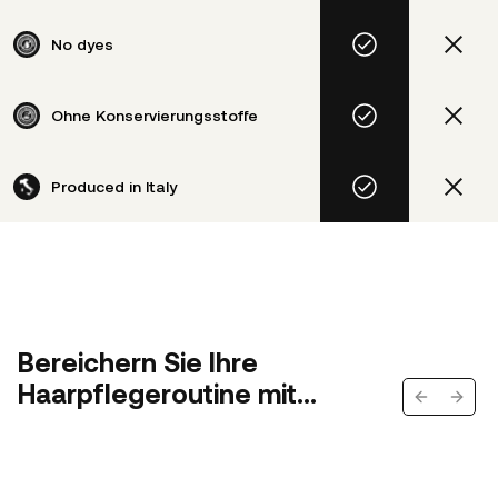
No dyes
Ohne Konservierungsstoffe
Produced in Italy
Bereichern Sie Ihre
Haarpflegeroutine mit...
Previous s
Next 