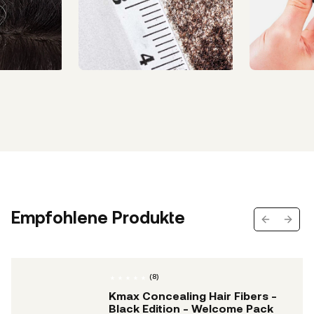
Empfohlene Produkte
Previous s
Next 
(
8
)
Kmax Concealing Hair Fibers -
Black Edition - Welcome Pack