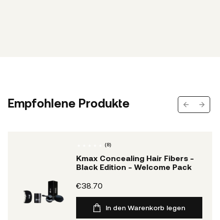
Empfohlene Produkte
Previous s
Next 
(
8
)
Kmax Concealing Hair Fibers -
Black Edition - Welcome Pack
€38.70
In den Warenkorb legen