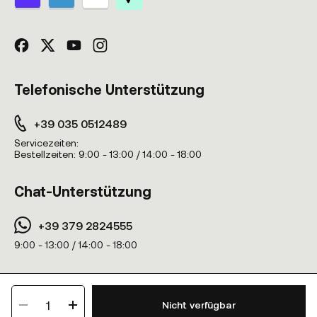
Telefonische Unterstützung
+39 035 0512489
Servicezeiten:
Bestellzeiten:
9:00 - 13:00 / 14:00 - 18:00
Chat-Unterstützung
+39 379 2824555
9:00 - 13:00 / 14:00 - 18:00
© K-Max International 2024 • Alle Rechte vorbehalten • Viale Regina
1
Margherita 41, 20122 Mailand (Italien) • USt-IdNr. 10811550960
Nicht verfügbar