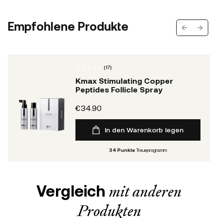
Empfohlene Produkte
Previous s
Next 
(
17
)
Kmax Stimulating Copper
Peptides Follicle Spray
€34.90
In den Warenkorb legen
34
Punkte
Treueprogramm
Vergleich
mit anderen
Produkten