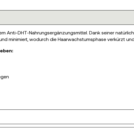
em Anti-DHT-Nahrungsergänzungsmittel. Dank seiner natürliche
t und minimiert, wodurch die Haarwachstumsphase verkürzt und s
ieben:
gegen