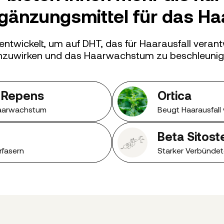
gänzungsmittel für das H
 entwickelt, um auf DHT, das für Haarausfall veran
nzuwirken und das Haarwachstum zu beschleuni
 Repens
Ortica
Haarwachstum
Beugt Haarausfall 
Beta Sitost
rfasern
Starker Verbündet