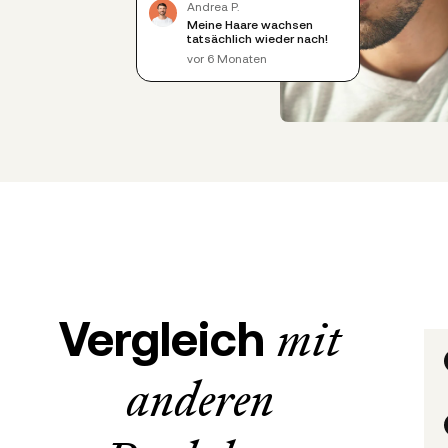
Andrea P.
Meine Haare wachsen
tatsächlich wieder nach!
vor 6 Monaten
Vergleich
mit
anderen