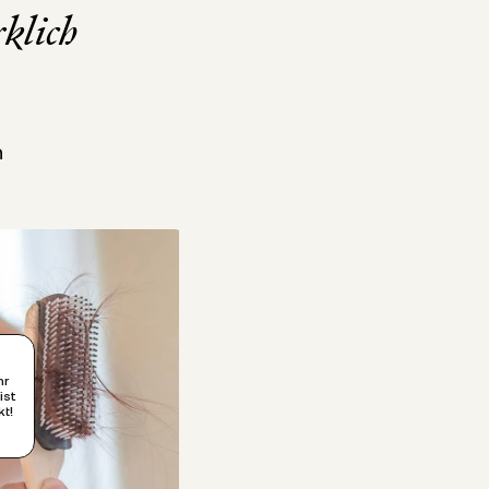
rklich
n
hr
ist
kt!