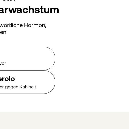
aarwachstum
twortliche Hormon,
gen
vor
erolo
er gegen Kahlheit