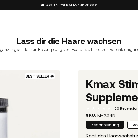
🚚 KOSTENLOSER VERSAND AB 69 €
Lass dir die Haare wachsen
gänzungsmittel zur Bekämpfung von Haarausfall und zur Beschleunigu
BEST SELLER ❤️
Kmax Stim
Supplemen
20
Recension
SKU:
KMX04N
Beschreibung
Vo
Regt das Haarwachstu