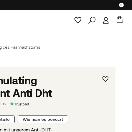
ng des Haarwachstums
ulating
t Anti Dht
i su
rteile
Wie man es benutzt
m mit unserem Anti-DHT-